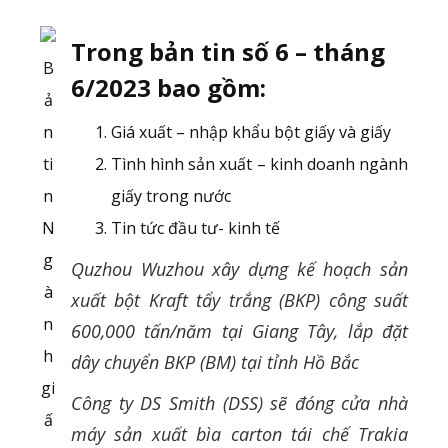
Trong bản tin số 6 – tháng
B
6/2023 bao gồm:
ả
n
Giá xuất – nhập khẩu bột giấy và giấy
ti
Tình hình sản xuất – kinh doanh ngành
n
giấy trong nước
N
Tin tức đầu tư- kinh tế
g
Quzhou Wuzhou xây dựng kế hoạch sản
à
xuất bột Kraft tẩy trắng (BKP) công suất
n
600,000 tấn/năm tại Giang Tây, lắp đặt
h
dây chuyển BKP (BM) tại tỉnh Hồ Bắc
gi
Công ty DS Smith (DSS) sẽ đóng cửa nhà
ấ
máy sản xuất bìa carton tái chế Trakia