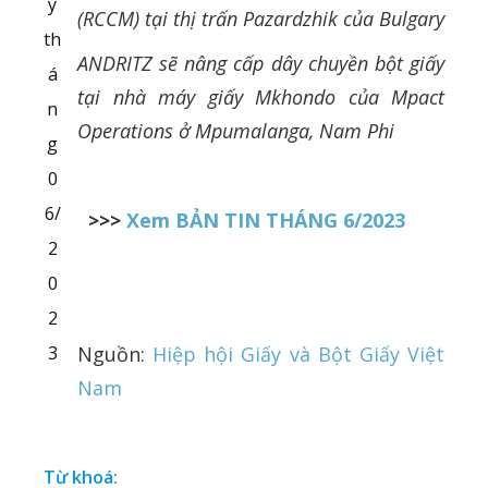
y
(RCCM) tại thị trấn Pazardzhik của Bulgary
th
ANDRITZ sẽ nâng cấp dây chuyền bột giấy
á
tại nhà máy giấy Mkhondo của Mpact
n
Operations ở Mpumalanga, Nam Phi
g
0
6/
>>>
Xem BẢN TIN THÁNG 6/2023
2
0
2
3
Nguồn:
Hiệp hội Giấy và Bột Giấy Việt
Nam
Từ khoá: