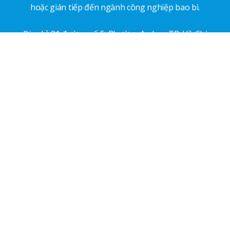
hoặc gián tiếp đến ngành công nghiệp bao bì.
Địa chỉ: 81 đường số 5, Phường An Lạc, TP. Hồ Chí
Minh
Email:
vp.vinpas@gmail.com