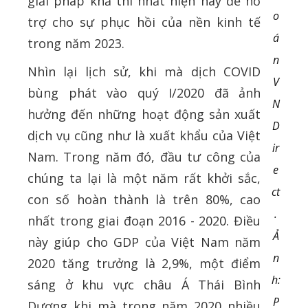
giải pháp khả thi nhất hiện nay để hỗ
o
trợ cho sự phục hồi của nền kinh tế
á
trong năm 2023.
n
Nhìn lại lịch sử, khi mà dịch COVID
V
bùng phát vào quý I/2020 đã ảnh
N
hưởng đến những hoạt động sản xuất
D
dịch vụ cũng như là xuất khẩu của Việt
ir
Nam. Trong năm đó, đầu tư công của
e
chúng ta lại là một năm rất khởi sắc,
ct
con số hoàn thành là trên 80%, cao
.
nhất trong giai đoạn 2016 - 2020. Điều
Ả
này giúp cho GDP của Việt Nam năm
n
2020 tăng trưởng là 2,9%, một điểm
h:
sáng ở khu vực châu Á Thái Bình
P
Dương khi mà trong năm 2020 nhiều