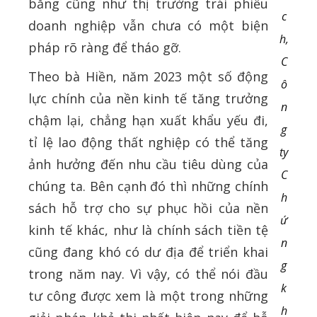
băng cũng như thị trường trái phiếu
c
doanh nghiệp vẫn chưa có một biện
h,
pháp rõ ràng để tháo gỡ.
C
Theo bà Hiền, năm 2023 một số động
ô
lực chính của nền kinh tế tăng trưởng
n
chậm lại, chẳng hạn xuất khẩu yếu đi,
g
tỉ lệ lao động thất nghiệp có thể tăng
ty
ảnh hưởng đến nhu cầu tiêu dùng của
C
chúng ta. Bên cạnh đó thì những chính
h
sách hỗ trợ cho sự phục hồi của nền
ứ
kinh tế khác, như là chính sách tiền tệ
n
cũng đang khó có dư địa để triển khai
g
trong năm nay. Vì vậy, có thể nói đầu
k
tư công được xem là một trong những
h