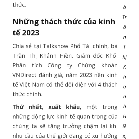
thức.
à
Tr
Những thách thức của kinh
ầ
tế 2023
n
Chia sẻ tại Talkshow Phố Tài chính, bà
T
Trần Thị Khánh Hiền, Giám đốc Khối
hị
Phân tích Công ty Chứng khoán
K
VNDirect đánh giá, năm 2023 nền kinh
h
tế Việt Nam có thể đối diện với 4 thách
á
thức chính.
n
Thứ nhất, xuất khẩu,
một trong
h
những động lực kinh tế quan trọng của
H
chúng ta sẽ tăng trưởng chậm lại khi
iề
nhu cầu của thế giới đang có xu hướng
n,