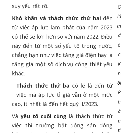
suy yếu rất rõ.
G
iá
Khó khăn và thách thức thứ hai
đến
m
từ việc áp lực lạm phát của năm 2023
đ
có thể sẽ lớn hơn so với năm 2022. Điều
ố
này đến từ một số yếu tố trong nước,
c
chẳng hạn như việc tăng giá điện hay là
tăng giá một số dịch vụ công thiết yếu
K
khác.
h
ối
Thách thức thứ ba
có lẽ là đến từ
P
việc mà áp lực tỉ giá vẫn ở một mức
h
cao, ít nhất là đến hết quý II/2023.
â
Và
yếu tố cuối cùng
là thách thức từ
n
việc thị trường bất động sản đóng
tí