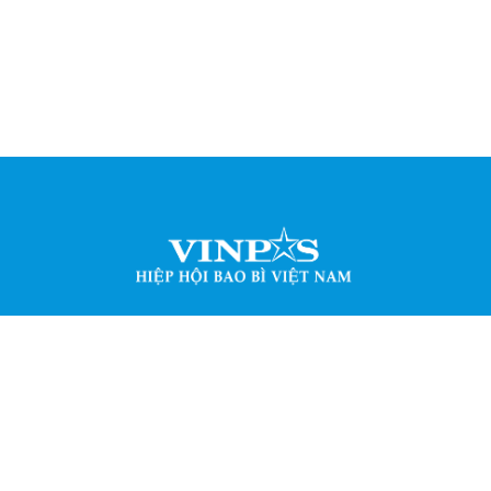
Bao bì Việt Nam (VINPAS) được thành lập năm 2001, bao gồm hộ
n, tổ chức có tư cách pháp nhân theo qui định của pháp luật V
 trong lĩnh vực sản xuất, kinh doanh, sử dụng, nghiên cứu và 
iên quan trực tiếp hoặc gián tiếp đến ngành công nghiệp bao b