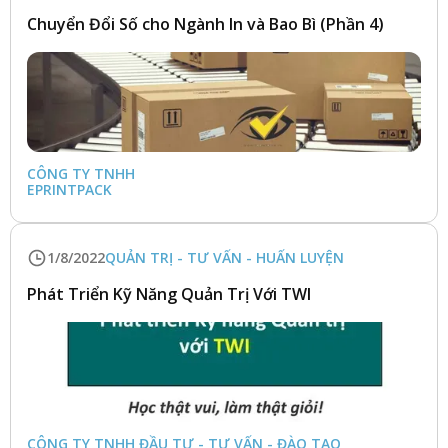
Chuyển Đổi Số cho Ngành In và Bao Bì (Phần 4)
CÔNG TY TNHH 
EPRINTPACK
1/8/2022
QUẢN TRỊ - TƯ VẤN - HUẤN LUYỆN
Phát Triển Kỹ Năng Quản Trị Với TWI
CÔNG TY TNHH ĐẦU TƯ - TƯ VẤN - ĐÀO TẠO 