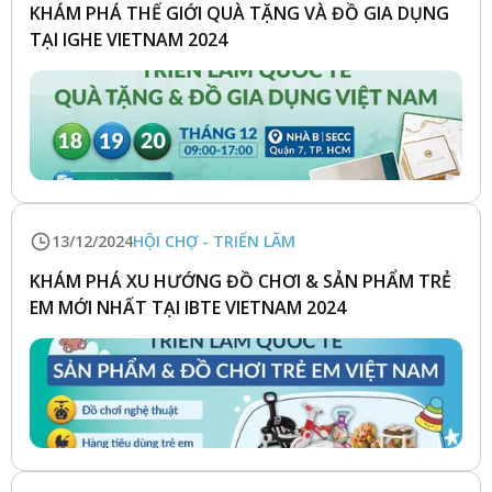
KHÁM PHÁ THẾ GIỚI QUÀ TẶNG VÀ ĐỒ GIA DỤNG
TẠI IGHE VIETNAM 2024
13/12/2024
HỘI CHỢ - TRIỂN LÃM
KHÁM PHÁ XU HƯỚNG ĐỒ CHƠI & SẢN PHẨM TRẺ
EM MỚI NHẤT TẠI IBTE VIETNAM 2024