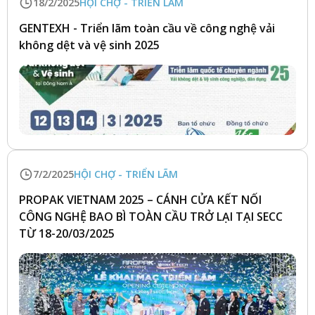
18/2/2025
HỘI CHỢ - TRIỂN LÃM
GENTEXH - Triển lãm toàn cầu về công nghệ vải
không dệt và vệ sinh 2025
7/2/2025
HỘI CHỢ - TRIỂN LÃM
PROPAK VIETNAM 2025 – CÁNH CỬA KẾT NỐI
CÔNG NGHỆ BAO BÌ TOÀN CẦU TRỞ LẠI TẠI SECC
TỪ 18-20/03/2025