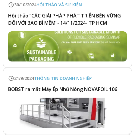
30/10/2024
HỘI THẢO VÀ SỰ KIỆN
Hội thảo “CÁC GIẢI PHÁP PHÁT TRIỂN BỀN VỮNG
ĐỐI VỚI BAO BÌ MỀM”- 14/11/2024- TP HCM
21/9/2024
THÔNG TIN DOANH NGHIỆP
BOBST ra mắt Máy Ép Nhũ Nóng NOVAFOIL 106