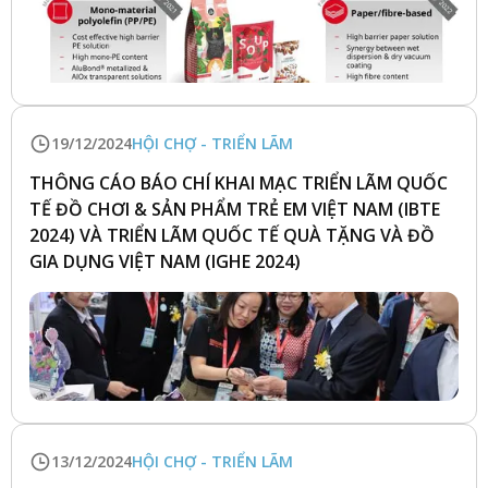
19/12/2024
HỘI CHỢ - TRIỂN LÃM
THÔNG CÁO BÁO CHÍ KHAI MẠC TRIỂN LÃM QUỐC
TẾ ĐỒ CHƠI & SẢN PHẨM TRẺ EM VIỆT NAM (IBTE
2024) VÀ TRIỂN LÃM QUỐC TẾ QUÀ TẶNG VÀ ĐỒ
GIA DỤNG VIỆT NAM (IGHE 2024)
13/12/2024
HỘI CHỢ - TRIỂN LÃM