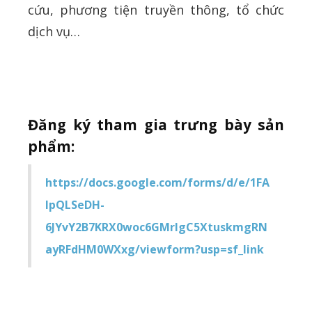
cứu, phương tiện truyền thông, tổ chức
dịch vụ…
Đăng ký tham gia trưng bày sản
phẩm:
https://docs.google.com/forms/d/e/1FA
IpQLSeDH-
6JYvY2B7KRX0woc6GMrIgC5XtuskmgRN
ayRFdHM0WXxg/viewform?usp=sf_link