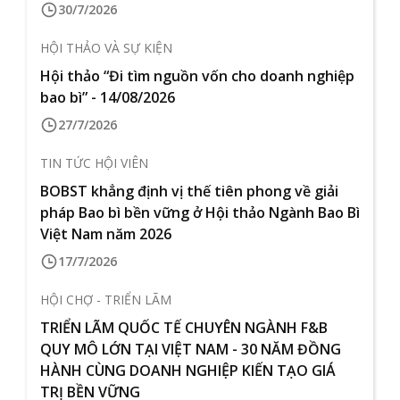
30/7/2026
HỘI THẢO VÀ SỰ KIỆN
Hội thảo “Đi tìm nguồn vốn cho doanh nghiệp
bao bì” - 14/08/2026
27/7/2026
TIN TỨC HỘI VIÊN
BOBST khẳng định vị thế tiên phong về giải
pháp Bao bì bền vững ở Hội thảo Ngành Bao Bì
Việt Nam năm 2026
17/7/2026
HỘI CHỢ - TRIỂN LÃM
TRIỂN LÃM QUỐC TẾ CHUYÊN NGÀNH F&B
QUY MÔ LỚN TẠI VIỆT NAM - 30 NĂM ĐỒNG
HÀNH CÙNG DOANH NGHIỆP KIẾN TẠO GIÁ
TRỊ BỀN VỮNG