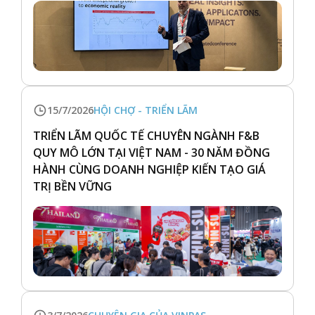
15/7/2026
HỘI CHỢ - TRIỂN LÃM
TRIỂN LÃM QUỐC TẾ CHUYÊN NGÀNH F&B
QUY MÔ LỚN TẠI VIỆT NAM - 30 NĂM ĐỒNG
HÀNH CÙNG DOANH NGHIỆP KIẾN TẠO GIÁ
TRỊ BỀN VỮNG