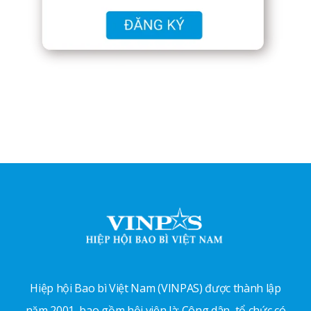
Hiệp hội Bao bì Việt Nam (VINPAS) được thành lập
năm 2001, bao gồm hội viên là: Công dân, tổ chức có