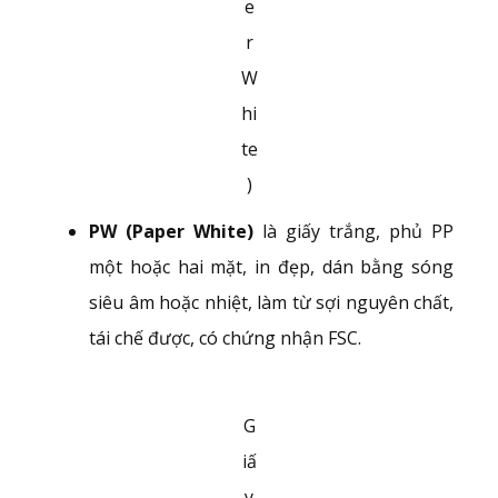
e
r
W
hi
te
)
PW (Paper White)
là giấy trắng, phủ PP
một hoặc hai mặt, in đẹp, dán bằng sóng
siêu âm hoặc nhiệt, làm từ sợi nguyên chất,
tái chế được, có chứng nhận FSC.
G
iấ
y