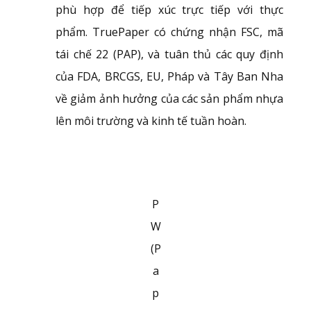
phù hợp để tiếp xúc trực tiếp với thực
phẩm. TruePaper có chứng nhận FSC, mã
tái chế 22 (PAP), và tuân thủ các quy định
của FDA, BRCGS, EU, Pháp và Tây Ban Nha
về giảm ảnh hưởng của các sản phẩm nhựa
lên môi trường và kinh tế tuần hoàn.
P
W
(P
a
p