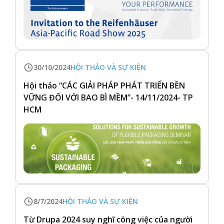
30/10/2024
HỘI THẢO VÀ SỰ KIỆN
Hội thảo “CÁC GIẢI PHÁP PHÁT TRIỂN BỀN
VỮNG ĐỐI VỚI BAO BÌ MỀM”- 14/11/2024- TP
HCM
8/7/2024
HỘI THẢO VÀ SỰ KIỆN
Từ Drupa 2024 suy nghĩ công việc của người