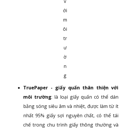
v
ới
m
ôi
tr
ư
ờ
n
g
TruePaper - giấy quấn thân thiện với
môi trường
: là loại giấy quấn có thể dán
bằng sóng siêu âm và nhiệt, được làm từ ít
nhất 95% giấy sợi nguyên chất, có thể tái
chế trong chu trình giấy thông thường và