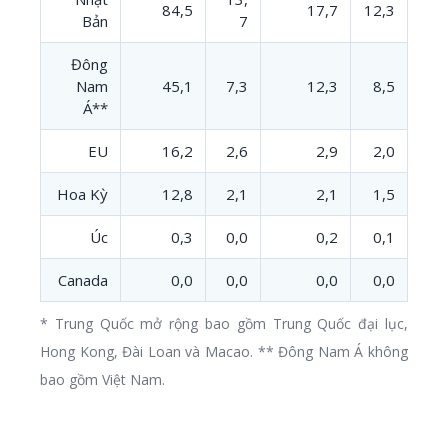
84,5
17,7
12,3
Bản
7
Đông
Nam
45,1
7,3
12,3
8,5
Á**
EU
16,2
2,6
2,9
2,0
Hoa Kỳ
12,8
2,1
2,1
1,5
Úc
0,3
0,0
0,2
0,1
Canada
0,0
0,0
0,0
0,0
* Trung Quốc mở rộng bao gồm Trung Quốc đại lục,
Hong Kong, Đài Loan và Macao. ** Đông Nam Á không
bao gồm Việt Nam.