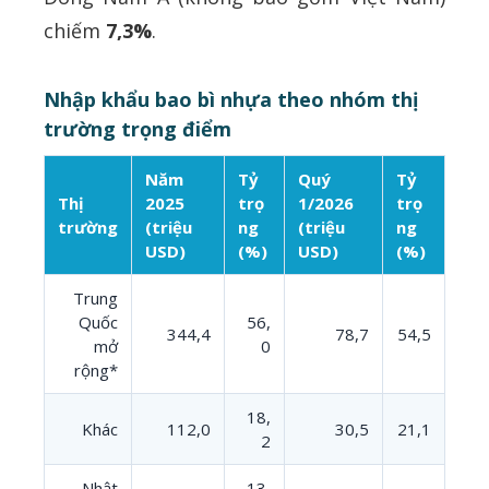
chiếm
7,3%
.
Nhập khẩu bao bì nhựa theo nhóm thị
trường trọng điểm
Năm
Tỷ
Quý
Tỷ
Thị
2025
trọ
1/2026
trọ
trường
(triệu
ng
(triệu
ng
USD)
(%)
USD)
(%)
Trung
Quốc
56,
344,4
78,7
54,5
mở
0
rộng*
18,
Khác
112,0
30,5
21,1
2
Nhật
13,