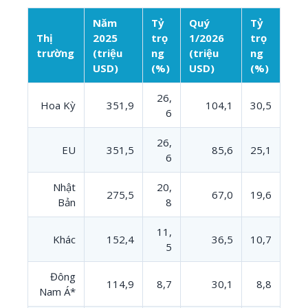
Năm
Tỷ
Quý
Tỷ
Thị
2025
trọ
1/2026
trọ
trường
(triệu
ng
(triệu
ng
USD)
(%)
USD)
(%)
26,
Hoa Kỳ
351,9
104,1
30,5
6
26,
EU
351,5
85,6
25,1
6
Nhật
20,
275,5
67,0
19,6
Bản
8
11,
Khác
152,4
36,5
10,7
5
Đông
114,9
8,7
30,1
8,8
Nam Á*