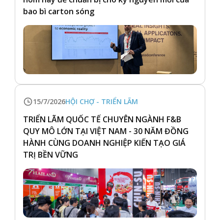
bao bì carton sóng
15/7/2026
HỘI CHỢ - TRIỂN LÃM
TRIỂN LÃM QUỐC TẾ CHUYÊN NGÀNH F&B
QUY MÔ LỚN TẠI VIỆT NAM - 30 NĂM ĐỒNG
HÀNH CÙNG DOANH NGHIỆP KIẾN TẠO GIÁ
TRỊ BỀN VỮNG