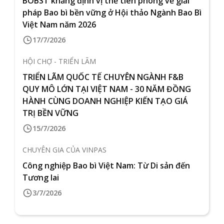
BOBST khẳng định vị thế tiên phong về giải
pháp Bao bì bền vững ở Hội thảo Ngành Bao Bì
Việt Nam năm 2026
17/7/2026
HỘI CHỢ - TRIỂN LÃM
TRIỂN LÃM QUỐC TẾ CHUYÊN NGÀNH F&B
QUY MÔ LỚN TẠI VIỆT NAM - 30 NĂM ĐỒNG
HÀNH CÙNG DOANH NGHIỆP KIẾN TẠO GIÁ
TRỊ BỀN VỮNG
15/7/2026
CHUYÊN GIA CỦA VINPAS
Công nghiệp Bao bì Việt Nam: Từ Di sản đến
Tương lai
3/7/2026