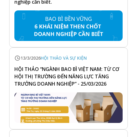
nghiệp cần biết.
13/3/2026
HỘI THẢO VÀ SỰ KIỆN
HỘI THẢO “NGÀNH BAO BÌ VIỆT NAM: TỪ CƠ
HỘI THỊ TRƯỜNG ĐẾN NĂNG LỰC TĂNG
TRƯỞNG DOANH NGHIỆP” - 25/03/2026