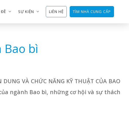
 ĐỀ
SỰ KIỆN
LIÊN HỆ
TÌM NHÀ CUNG CẤP
 Bao bì
CHÂN DUNG VÀ CHỨC NĂNG KỸ THUẬT CỦA BAO
 của ngành Bao bì, những cơ hội và sự thách