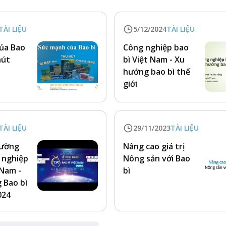
TÀI LIỆU
5/12/2024
TÀI LIỆU
ủa Bao
Công nghiệp bao
hút
bì Việt Nam - Xu
g
hướng bao bì thế
giới
TÀI LIỆU
29/11/2023
TÀI LIỆU
hường
Nâng cao giá trị
 nghiệp
Nông sản với Bao
 Nam -
bì
 Bao bì
024