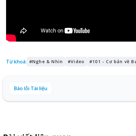
Từ khoá:
#
Nghe & Nhìn
#
Video
#
101 - Cơ bản về B
Báo lỗi Tài liệu