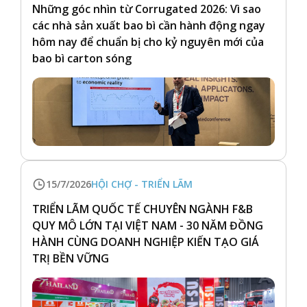
Những góc nhìn từ Corrugated 2026: Vì sao
các nhà sản xuất bao bì cần hành động ngay
hôm nay để chuẩn bị cho kỷ nguyên mới của
bao bì carton sóng
15/7/2026
HỘI CHỢ - TRIỂN LÃM
TRIỂN LÃM QUỐC TẾ CHUYÊN NGÀNH F&B
QUY MÔ LỚN TẠI VIỆT NAM - 30 NĂM ĐỒNG
HÀNH CÙNG DOANH NGHIỆP KIẾN TẠO GIÁ
TRỊ BỀN VỮNG