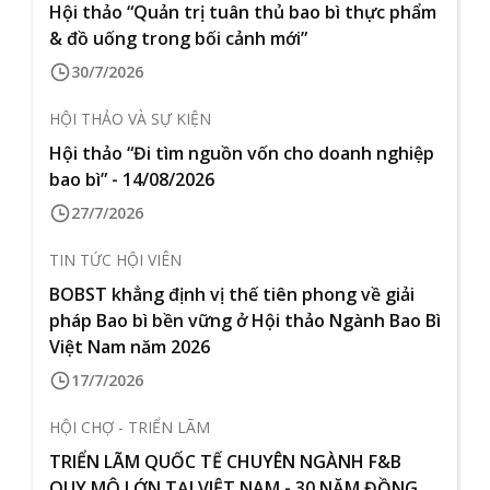
Hội thảo “Quản trị tuân thủ bao bì thực phẩm
& đồ uống trong bối cảnh mới”
30/7/2026
HỘI THẢO VÀ SỰ KIỆN
Hội thảo “Đi tìm nguồn vốn cho doanh nghiệp
bao bì” - 14/08/2026
27/7/2026
TIN TỨC HỘI VIÊN
BOBST khẳng định vị thế tiên phong về giải
pháp Bao bì bền vững ở Hội thảo Ngành Bao Bì
Việt Nam năm 2026
17/7/2026
HỘI CHỢ - TRIỂN LÃM
TRIỂN LÃM QUỐC TẾ CHUYÊN NGÀNH F&B
QUY MÔ LỚN TẠI VIỆT NAM - 30 NĂM ĐỒNG