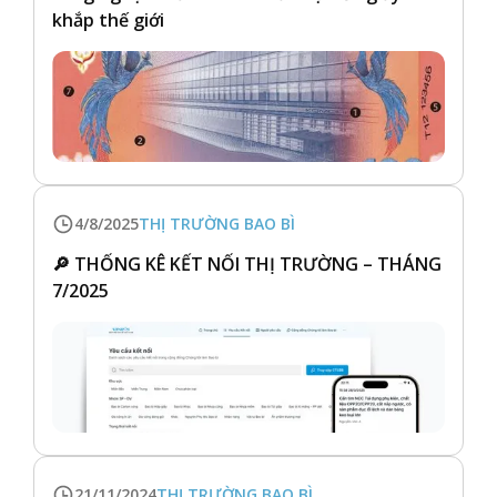
khắp thế giới
4/8/2025
THỊ TRƯỜNG BAO BÌ
🔎 THỐNG KÊ KẾT NỐI THỊ TRƯỜNG – THÁNG
7/2025
21/11/2024
THỊ TRƯỜNG BAO BÌ