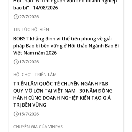
Hội thảo “Đi tìm nguồn vốn cho doanh nghiệp
bao bì” - 14/08/2026
27/7/2026
TIN TỨC HỘI VIÊN
BOBST khẳng định vị thế tiên phong về giải
pháp Bao bì bền vững ở Hội thảo Ngành Bao Bì
Việt Nam năm 2026
17/7/2026
HỘI CHỢ - TRIỂN LÃM
TRIỂN LÃM QUỐC TẾ CHUYÊN NGÀNH F&B
QUY MÔ LỚN TẠI VIỆT NAM - 30 NĂM ĐỒNG
HÀNH CÙNG DOANH NGHIỆP KIẾN TẠO GIÁ
TRỊ BỀN VỮNG
15/7/2026
CHUYÊN GIA CỦA VINPAS