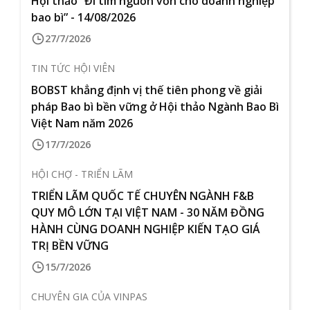
Hội thảo “Đi tìm nguồn vốn cho doanh nghiệp
bao bì” - 14/08/2026
27/7/2026
TIN TỨC HỘI VIÊN
BOBST khẳng định vị thế tiên phong về giải
pháp Bao bì bền vững ở Hội thảo Ngành Bao Bì
Việt Nam năm 2026
17/7/2026
HỘI CHỢ - TRIỂN LÃM
TRIỂN LÃM QUỐC TẾ CHUYÊN NGÀNH F&B
QUY MÔ LỚN TẠI VIỆT NAM - 30 NĂM ĐỒNG
HÀNH CÙNG DOANH NGHIỆP KIẾN TẠO GIÁ
TRỊ BỀN VỮNG
15/7/2026
CHUYÊN GIA CỦA VINPAS