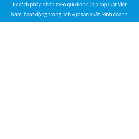
tư cách pháp nhân theo qui định của pháp luật Việt
Nam, hoạt động trong lĩnh vực sản xuất, kinh doanh,
sử dụng, nghiên cứu và quản lý có liên quan trực tiếp
hoặc gián tiếp đến ngành công nghiệp bao bì.
Địa chỉ: 81 đường số 5, Phường An Lạc, TP. Hồ Chí
Minh
Email:
vp.vinpas@gmail.com