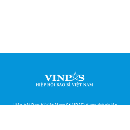
Hiệp hội Bao bì Việt Nam (VINPAS) được thành lập
năm 2001, bao gồm hội viên là: Công dân, tổ chức có
tư cách pháp nhân theo qui định của pháp luật Việt