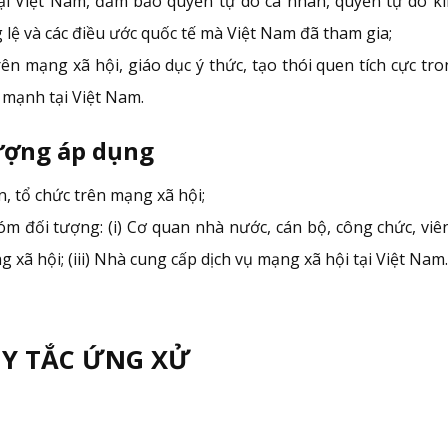
ại Việt Nam, đảm bảo quyền tự do cá nhân, quyền tự do k
lệ và các điều ước quốc tế mà Việt Nam đã tham gia;
n mạng xã hội, giáo dục ý thức, tạo thói quen tích cực tr
mạnh tại Việt Nam.
tượng áp dụng
, tổ chức trên mạng xã hội;
m đối tượng: (i) Cơ quan nhà nước, cán bộ, công chức, vi
 xã hội; (iii) Nhà cung cấp dịch vụ mạng xã hội tại Việt Nam.
UY TẮC ỨNG XỬ