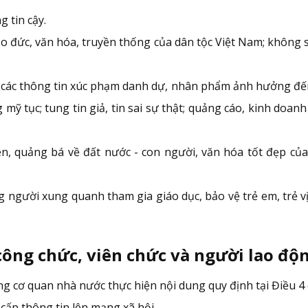
 tin cậy.
ạo đức, văn hóa, truyền thống của dân tộc Việt Nam; không 
các thông tin xúc phạm danh dự, nhân phẩm ảnh hưởng đến q
tục; tung tin giả, tin sai sự thật; quảng cáo, kinh doanh d
, quảng bá về đất nước - con người, văn hóa tốt đẹp của
 người xung quanh tham gia giáo dục, bảo vệ trẻ em, trẻ v
 công chức, viên chức và người lao đ
ng cơ quan nhà nước thực hiện nội dung quy định tại Điều 4 
 cấp thông tin lên mạng xã hội.