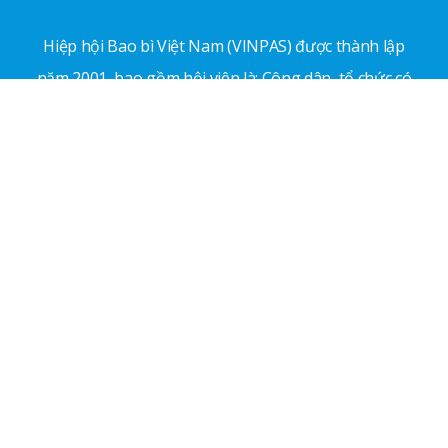
Hiệp hội Bao bì Việt Nam (VINPAS) được thành lập
năm 2001, bao gồm hội viên là: Công dân, tổ chức có
tư cách pháp nhân theo qui định của pháp luật Việt
Nam, hoạt động trong lĩnh vực sản xuất, kinh doanh,
sử dụng, nghiên cứu và quản lý có liên quan trực tiếp
hoặc gián tiếp đến ngành công nghiệp bao bì.
Địa chỉ: 81 đường số 5, Phường An Lạc, TP. Hồ Chí
Minh
Email:
vp.vinpas@gmail.com