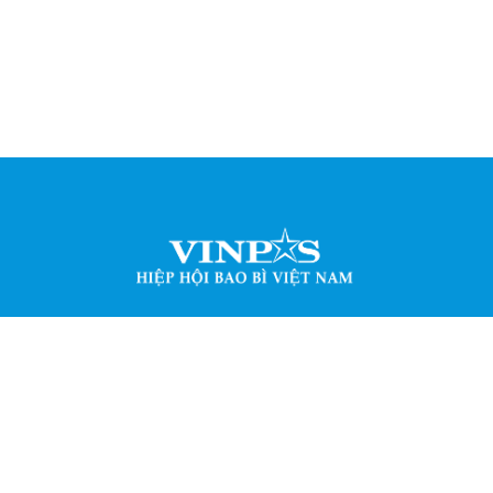
Bao bì Việt Nam (VINPAS) được thành lập năm 2001, bao gồm hộ
n, tổ chức có tư cách pháp nhân theo qui định của pháp luật V
 trong lĩnh vực sản xuất, kinh doanh, sử dụng, nghiên cứu và 
iên quan trực tiếp hoặc gián tiếp đến ngành công nghiệp bao b