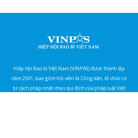
Hiệp hội Bao bì Việt Nam (VINPAS) được thành lập
năm 2001, bao gồm hội viên là: Công dân, tổ chức có
tư cách pháp nhân theo qui định của pháp luật Việt
Nam, hoạt động trong lĩnh vực sản xuất, kinh doanh,
sử dụng, nghiên cứu và quản lý có liên quan trực tiếp
hoặc gián tiếp đến ngành công nghiệp bao bì.
Địa chỉ: 81 đường số 5, Phường An Lạc, TP. Hồ Chí