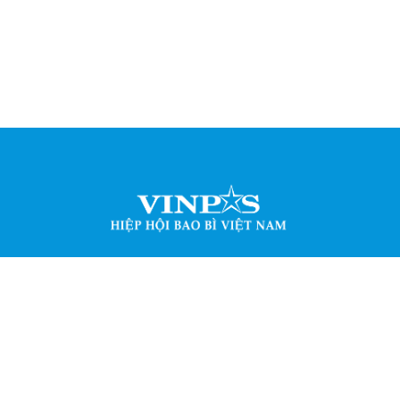
Bao bì Việt Nam (VINPAS) được thành lập năm 2001, bao gồm hộ
n, tổ chức có tư cách pháp nhân theo qui định của pháp luật V
 trong lĩnh vực sản xuất, kinh doanh, sử dụng, nghiên cứu và 
iên quan trực tiếp hoặc gián tiếp đến ngành công nghiệp bao b