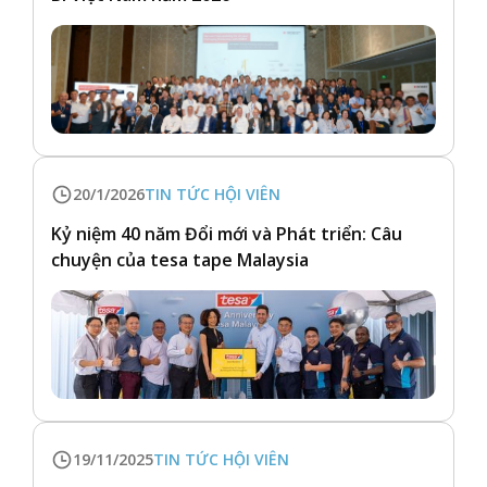
20/1/2026
TIN TỨC HỘI VIÊN
Kỷ niệm 40 năm Đổi mới và Phát triển: Câu
chuyện của tesa tape Malaysia
19/11/2025
TIN TỨC HỘI VIÊN